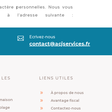
actère personnelles. Nous vous
 à l’adresse suivante :
Ecrivez-nous

contact@acjservices.fr
 LES
LIENS UTILES
9
À propos de nous
 maison
9
Avantage fiscal
colage
9
Contactez-nous