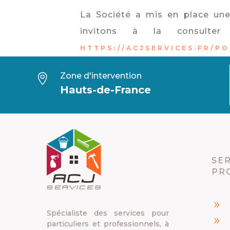
La Société a mis en place une
invitons à la consulte
HTTPS://ACJSERVICES.FR/PO
Zone d'intervention

Hauts-de-France
SER
PR
9
Spécialiste des services pour
9
particuliers et professionnels, à