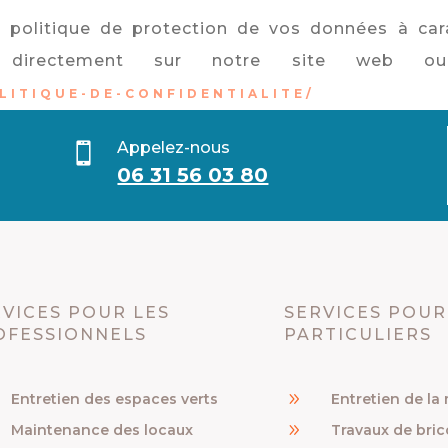
 politique de protection de vos données à car
r directement sur notre site web ou
LITIQUE-DE-CONFIDENTIALITE/
Appelez-nous

06 31 56 03 80
VICES POUR LES
SERVICES POUR
OFESSIONNELS
PARTICULIERS
9
Entretien des espaces verts
Entretien de la
9
Maintenance des locaux
Travaux de bri