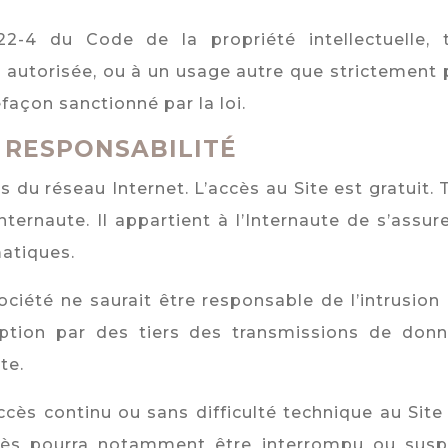
.122-4 du Code de la propriété intellectuelle,
autorisée, ou à un usage autre que strictement 
façon sanctionné par la loi.
& RESPONSABILITÉ
is du réseau Internet. L’accès au Site est gratuit. 
Internaute. Il appartient à l’Internaute de s’assur
matiques.
ociété ne saurait être responsable de l’intrusio
ception par des tiers des transmissions de donn
te.
ccès continu ou sans difficulté technique au Sit
accès pourra notamment être interrompu ou sus