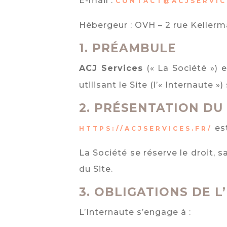
E-mail :
CONTACT@ACJSERVIC
Hébergeur : OVH – 2 rue Kellerm
1.
PRÉAMBULE
ACJ Services
(« La Société ») e
utilisant le Site (l’« Internaute
2.
PRÉSENTATION DU 
est
HTTPS://ACJSERVICES.FR/
La Société se réserve le droit, s
du Site.
3.
OBLIGATIONS DE L
L’Internaute s’engage à :