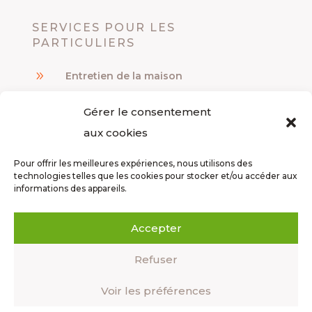
SERVICES POUR LES
PARTICULIERS
9
Entretien de la maison
9
Travaux de bricolage
Gérer le consentement
9
Travaux de jardinage
aux cookies
LIENS UTILES
Pour offrir les meilleures expériences, nous utilisons des
technologies telles que les cookies pour stocker et/ou accéder aux
informations des appareils.
9
À propos de nous
9
Avantage fiscal
Accepter
9
Contactez-nous
9
Rejoignez-nous
Refuser
9
Mentions légales
Voir les préférences